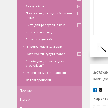
Хна для брів
Препарати, догляд за бровами і
віями
Кисті для фарбування брів
Косметичні олівці
Бальзами для губ
Пінцети, ножиці для брів
Інструменти, супутні товари
Засоби для дезінфекції та
стерилізації
Інструм
Рукавички, маски, шапочки
Колір: дз
Оптові пропозиції
Про нас
Характ
Відгуки