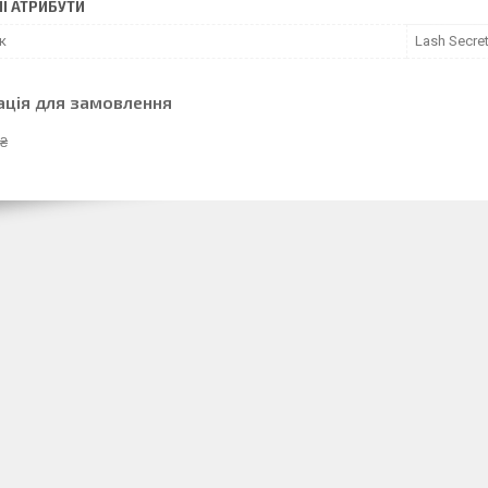
І АТРИБУТИ
к
Lash Secre
ація для замовлення
 ₴