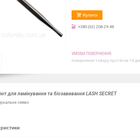
Купити
+380 (63) 208-29-48
повернення товару протягом 14 дн
ент для ламінування та біозавивання LASH SECRET
еркальне сяйво
еристики