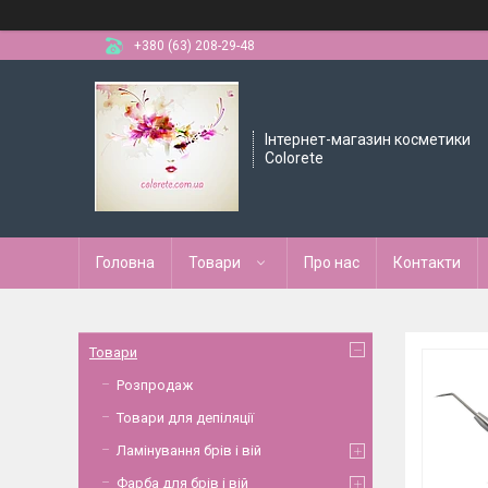
+380 (63) 208-29-48
Інтернет-магазин косметики
Colorete
Головна
Товари
Про нас
Контакти
Товари
Розпродаж
Товари для депіляції
Ламінування брів і вій
Фарба для брів і вій