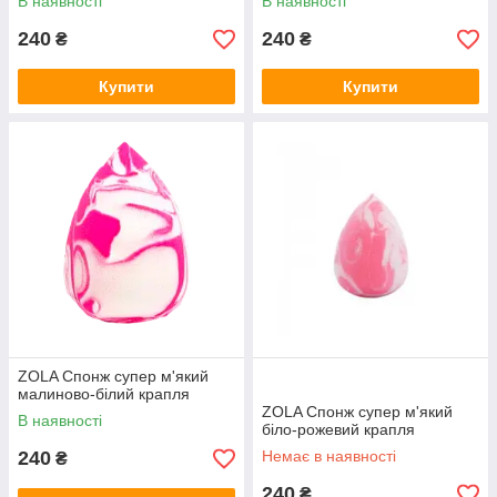
В наявності
В наявності
240
240
₴
₴
Купити
Купити
ZOLA Спонж супер м'який
малиново-білий крапля
ZOLA Спонж супер м'який
В наявності
біло-рожевий крапля
240
Немає в наявності
₴
240
₴