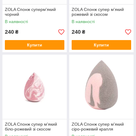
ZOLA Спонж суперм'який
ZOLA Спонж супер м'який
чорний
рожевий зі скосом
В наявності
В наявності
240
240
₴
₴
Купити
Купити
ZOLA Спонж супер м'який
ZOLA Спонж супер м'який
біло-рожевий зі скосом
сіро-рожевий крапля