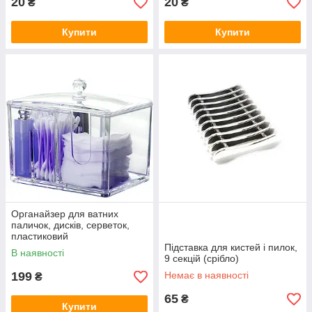
20
20
₴
₴
Купити
Купити
Органайзер для ватних
паличок, дисків, серветок,
пластиковий
Підставка для кистей і пилок,
В наявності
9 секцій (срібло)
199
Немає в наявності
₴
65
₴
Купити