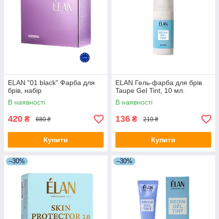
ELAN "01 black" Фарба для
ELAN Гель-фарба для брів
брів, набір
Taupe Gel Tint, 10 мл.
В наявності
В наявності
420
136
₴
₴
680 ₴
210 ₴
Купити
Купити
–30%
–30%