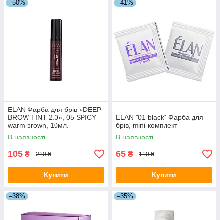
–50%
–41%
ELAN Фарба для брів «DEEP
BROW TINT 2.0», 05 SPICY
ELAN "01 black" Фарба для
warm brown, 10мл.
брів, mini-комплект
В наявності
В наявності
105
65
₴
₴
210 ₴
110 ₴
Купити
Купити
–38%
–35%