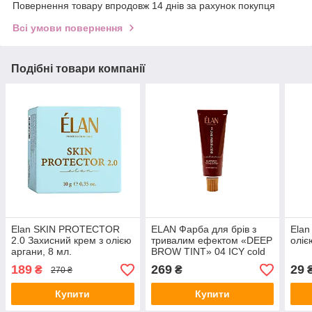
Повернення товару впродовж 14 днів за рахунок покупця
Всі умови повернення
Подібні товари компанії
Elan SKIN PROTECTOR
ELAN Фарба для брів з
Elan
2.0 Захисний крем з олією
тривалим ефектом «DEEP
оліє
аргани, 8 мл.
BROW TINT» 04 ICY cold
brown, 20мл.
189
269
29
₴
₴
270 ₴
Купити
Купити