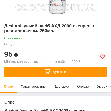
Дезінфікуючий засіб АХД 2000 експрес з
розпилювачем, 250мл.
В наявності
Роздріб
95
₴
Мінімальна сума замовлення на сайті — 200 ₴
Купити
Опис
Характеристики
Доставка
Оплата
Умови п
Опис
Дезінфікуючий засіб АХД 2000 експрес