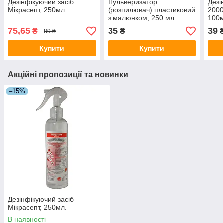
Дезінфікуючий засіб
Пульверизатор
Дезі
Мікрасепт, 250мл.
(розпилювач) пластиковий
2000
з малюнком, 250 мл.
100м
75,65
35
39
₴
₴
89 ₴
Купити
Купити
Акційні пропозиції та новинки
–15%
Дезінфікуючий засіб
Мікрасепт, 250мл.
В наявності