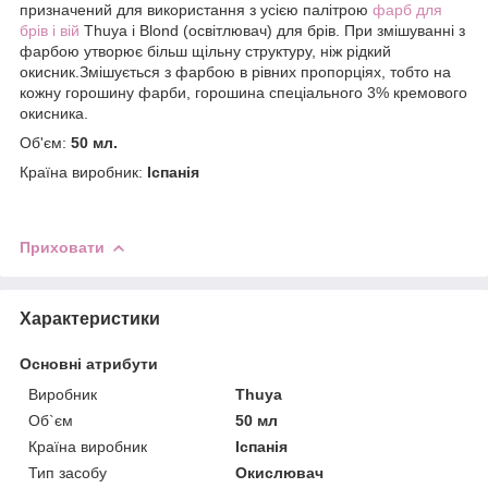
призначений для використання з усією палітрою
фарб для
брів і вій
Thuya і Blond (освітлювач) для брів. При змішуванні з
фарбою утворює більш щільну структуру, ніж рідкий
окисник.Змішується з фарбою в рівних пропорціях, тобто на
кожну горошину фарби, горошина спеціального 3% кремового
окисника.
Об'єм:
50 мл.
Країна виробник:
Іспанія
Приховати
Характеристики
Основні атрибути
Виробник
Thuya
Об`єм
50 мл
Країна виробник
Іспанія
Тип засобу
Окислювач