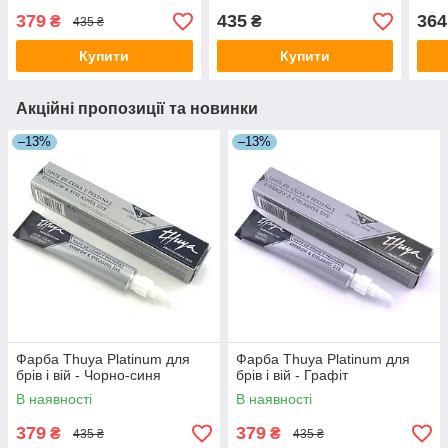
379
435
364
₴
₴
435 ₴
Купити
Купити
Акційні пропозиції та новинки
–13%
–13%
Фарба Thuya Platinum для
Фарба Thuya Platinum для
брів і вій - Чорно-синя
брів і вій - Графіт
В наявності
В наявності
379
379
₴
₴
435 ₴
435 ₴