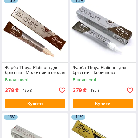
–13%
–13%
Фарба Thuya Platinum для
Фарба Thuya Platinum для
брів і вій - Молочний шоколад
брів і вій - Коричнева
В наявності
В наявності
379
379
₴
₴
435 ₴
435 ₴
Купити
Купити
–13%
–11%