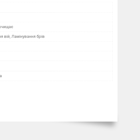
 очищає
я вій, Ламінування брів
а