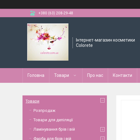
+380 (63) 208-29-48
Інтернет-магазин косметики
Colorete
Головна
Товари
Про нас
Контакти
Товари
Розпродаж
Товари для депіляції
Ламінування брів і вій
Фарба для брів і вій