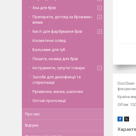
Хна для брів
Препарати, догляд за бровами і
віями
Кисті для фарбування брів
Косметичні олівці
Бальзами для губ
Пінцети, ножиці для брів
Інструменти, супутні товари
Засоби для дезінфекції та
стерилізації
DuoClean 
фіксуючих
Рукавички, маски, шапочки
Країна-ви
Оптові пропозиції
Об‘єм: 12
Про нас
Відгуки
Характ