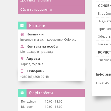
Доставка та оплата
ОСНОВН
Обмін та повернення
Виробни
Вид мате
Контакти
Признач
Область
Інтернет-магазин косметики Colorete
Тип засо
Менеджер з продажу
КОРИСТ
Класифі
Харків, Україна
Інформ
+380 (63) 208-29-48
Ціна:
450
Графік роботи
Понеділок
10:00
18:00
Вівторок
10:00
18:00