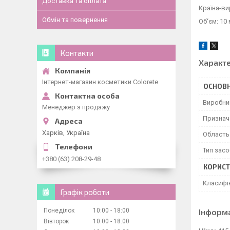
Доставка та оплата
Країна-ви
Обмін та повернення
Об‘єм: 10
Контакти
Характ
Інтернет-магазин косметики Colorete
ОСНОВН
Виробни
Менеджер з продажу
Признач
Харків, Україна
Область
Тип засо
+380 (63) 208-29-48
КОРИСТ
Класифі
Графік роботи
Понеділок
10:00
18:00
Інформ
Вівторок
10:00
18:00