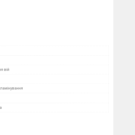
я вій
 ламінування
а