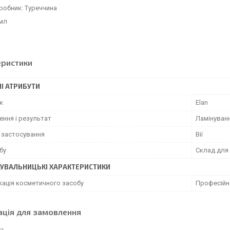
робник: Туреччина
 мл
еристики
І АТРИБУТИ
к
Elan
ення і результат
Ламінуванн
 застосування
Вії
бу
Склад для
УВАЛЬНИЦЬКІ ХАРАКТЕРИСТИКИ
кація косметичного засобу
Професійн
ація для замовлення