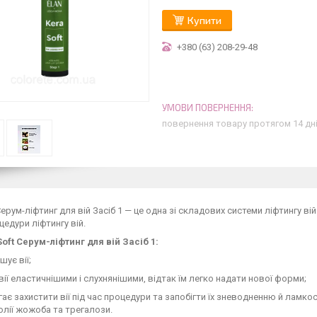
Купити
+380 (63) 208-29-48
повернення товару протягом 14 дн
Серум-ліфтинг для вій Засіб 1 — це одна зі складових системи ліфтингу в
цедури ліфтингу вій.
oft Серум-ліфтинг для вій Засіб 1:
шує вії;
вії еластичнішими і слухнянішими, відтак їм легко надати нової форми;
ає захистити вії під час процедури та запобігти їх зневодненню й ламк
 олії жожоба та трегалози.