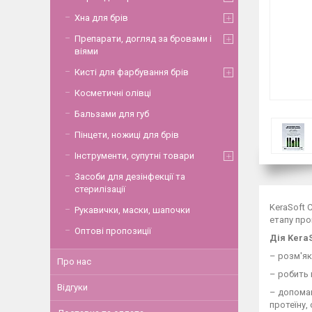
Хна для брів
Препарати, догляд за бровами і
віями
Кисті для фарбування брів
Косметичні олівці
Бальзами для губ
Пінцети, ножиці для брів
Інструменти, супутні товари
Засоби для дезінфекції та
стерилізації
KeraSoft 
Рукавички, маски, шапочки
етапу про
Оптові пропозиції
Дія KeraS
– розм'як
Про нас
– робить 
Відгуки
– допомаг
протеїну,