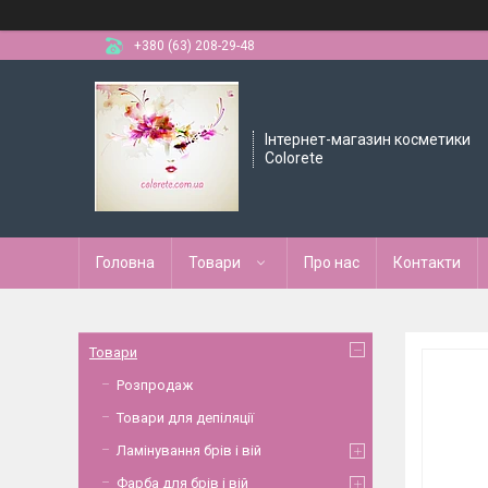
+380 (63) 208-29-48
Інтернет-магазин косметики
Colorete
Головна
Товари
Про нас
Контакти
Товари
Розпродаж
Товари для депіляції
Ламінування брів і вій
Фарба для брів і вій