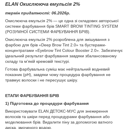
ELAN Окислююча емульсія 2%
термін придатності: 06.2026р.
Окислююча емульсія 2% — це одна зі складових авторської
системи фарбування брів SMART BROW TINTING SYSTEM
(РОЗУМНОЇ СИСТЕМИ ФАРБУВАННЯ БРІВ).
Окислююча емульсія 2% розроблена для змішування з
фарбою для брів «Deep Brow Tint 2.0» та бустерами-
концентратами «Eyebrow Tint Colour Booster 2.0». Забезпечує
ідеальний результат фарбування завдяки збалансованому
складу та м'якій кремовій текстурі.
Готова фарбувальна суміш має нейтральний водневий
показник (pH), завдяки чому процедура фарбування не
травмує волоски і не пересушує шкіру.
ЕТАПИ ФАРБУВАННЯ БРІВ
1) Підготовка до процедури фарбування
Використовувати ELAN ДЕТОКС-МУС для знежирення
волосків та шкіри перед процедурами фарбування або
моделювання брів. Видалити піну за допомогою ватного
диска, змоченого водою.