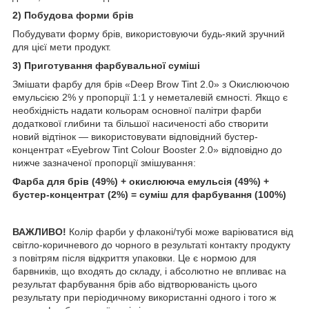
2) Побудова форми брів
Побудувати форму брів, використовуючи будь-який зручний
для цієї мети продукт.
3) Приготування фарбувальної суміші
Змішати фарбу для брів «Deep Brow Tint 2.0» з Окислюючою
емульсією 2% у пропорції 1:1 у неметалевій ємності. Якщо є
необхідність надати кольорам основної палітри фарби
додаткової глибини та більшої насиченості або створити
новий відтінок — використовувати відповідний бустер-
концентрат «Eyebrow Tint Colour Booster 2.0» відповідно до
нижче зазначеної пропорції змішування:
Фарба для брів (49%) + окислююча емульсія (49%) +
бустер-концентрат (2%) = суміш для фарбування (100%)
ВАЖЛИВО!
Колір фарби у флаконі/тубі може варіюватися від
світло-коричневого до чорного в результаті контакту продукту
з повітрям після відкриття упаковки. Це є нормою для
барвників, що входять до складу, і абсолютно не впливає на
результат фарбування брів або відтворюваність цього
результату при періодичному використанні одного і того ж