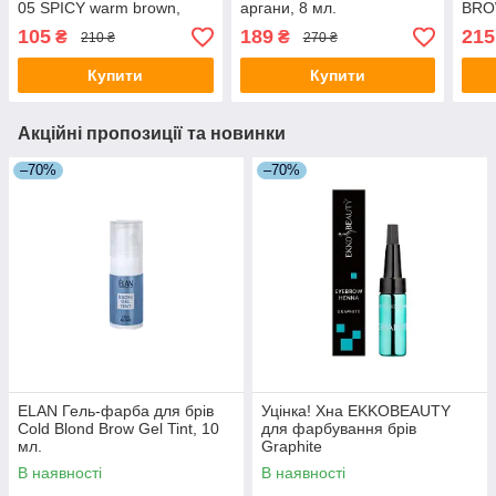
05 SPICY warm brown,
аргани, 8 мл.
BRO
10мл.
warm
105
189
215
₴
₴
210 ₴
270 ₴
Купити
Купити
Акційні пропозиції та новинки
–70%
–70%
ELAN Гель-фарба для брів
Уцінка! Хна EKKOBEAUTY
Cold Blond Brow Gel Tint, 10
для фарбування брів
мл.
Graphite
В наявності
В наявності