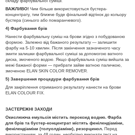
складу фарбувальної суміші.
ВАЖЛИВО!
Чим більше використовується бустера-
концентрату, тим ближче буде фінальний відтінок до кольору
бустера (синього або помаранчевого).
4) Фарбування брів
Нанести фарбувальну суміш на брови згідно з побудованою
формою. Залежно від бажаного результату — залишити
фарбу на 5-10 хвилин. Після закінчення зазначеного часу
змити залишки фарбувальної суміші за допомогою ватного
диска, змоченого водою. Якщо фарбувальна суміш вийшла за
межі бажаної форми — прибрати зайве ватною паличкою,
змоченою ELAN SKIN COLOR REMOVER.
5) Завершення процедури фарбування брів
Для закріплення отриманого результату нанести на брови
ELAN COLOUR FIX.
ЗАСТЕРЕЖНІ ЗАХОДИ
Окислююча емульсія містить пероксид водню. Фарба
для брів та бустер-концентрат містять фенілендіаміни,
фенілендіаміни (толуолдіаміни), резорцинол.
Перед
використанням, за 48 годин, необхідно виконати тест на