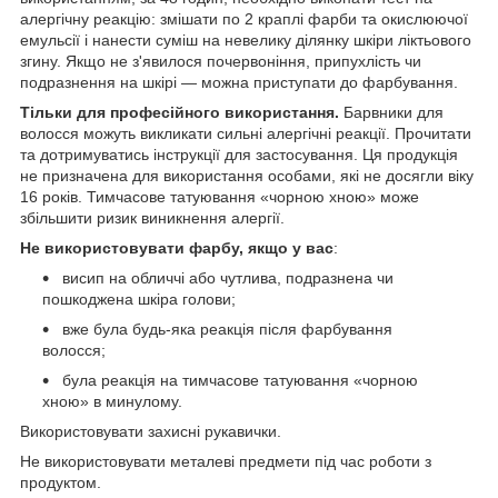
алергічну реакцію: змішати по 2 краплі фарби та окислюючої
емульсії і нанести суміш на невелику ділянку шкіри ліктьового
згину. Якщо не з'явилося почервоніння, припухлість чи
подразнення на шкірі — можна приступати до фарбування.
Тільки для професійного використання.
Барвники для
волосся можуть викликати сильні алергічні реакції. Прочитати
та дотримуватись інструкції для застосування. Ця продукція
не призначена для використання особами, які не досягли віку
16 років. Тимчасове татуювання «чорною хною» може
збільшити ризик виникнення алергії.
Не використовувати фарбу, якщо у вас
:
висип на обличчі або чутлива, подразнена чи
пошкоджена шкіра голови;
вже була будь-яка реакція після фарбування
волосся;
була реакція на тимчасове татуювання «чорною
хною» в минулому.
Використовувати захисні рукавички.
Не використовувати металеві предмети під час роботи з
продуктом.