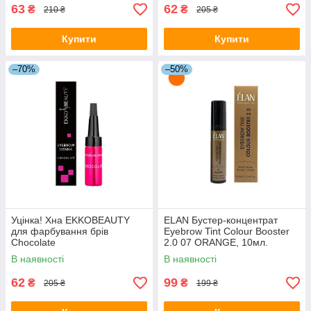
63
62
₴
₴
210 ₴
205 ₴
Купити
Купити
–70%
–50%
Уцінка! Хна EKKOBEAUTY
ELAN Бустер-концентрат
для фарбування брів
Eyebrow Tint Colour Booster
Chocolate
2.0 07 ORANGE, 10мл.
В наявності
В наявності
62
99
₴
₴
205 ₴
199 ₴