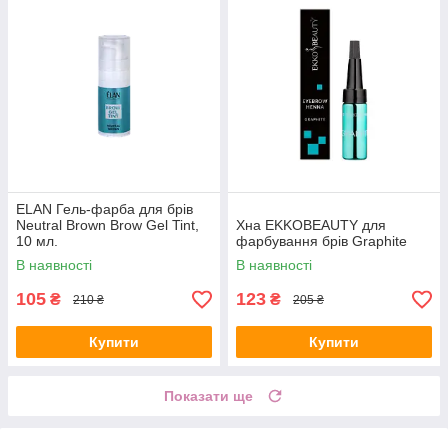
ELAN Гель-фарба для брів
Neutral Brown Brow Gel Tint,
Хна EKKOBEAUTY для
10 мл.
фарбування брів Graphite
В наявності
В наявності
105
123
₴
₴
210 ₴
205 ₴
Купити
Купити
Показати ще