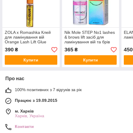
ZOLA x Romashka Клей
Nik Mole STEP No1 lashes
ELAN
для ламінування вій
& brows lift засіб для
ламі
Orange Lash Lift Glue
ламінування вій та брів
Strong Fix 5 мл.
390
365
450
₴
₴
Купити
Купити
Про нас
100% позитивних з 7 відгуків за рік
Працює з 19.09.2015
м. Харків
Харків, Україна
Контакти