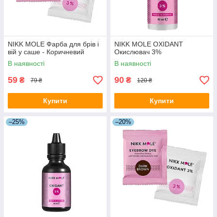
NIKK MOLE Фарба для брів і
NIKK MOLE OXIDANT
вій у саше - Коричневий
Окислювач 3%
В наявності
В наявності
59
90
₴
₴
79 ₴
120 ₴
Купити
Купити
–25%
–20%