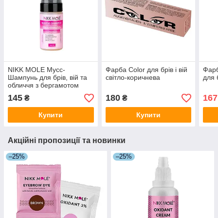
NIKK MOLE Мусс-
Фарба Color для брів і вій
Фарб
Шампунь для брів, вій та
світло-коричнева
для 
обличчя з бергамотом
145
180
167
₴
₴
Купити
Купити
Акційні пропозиції та новинки
–25%
–25%