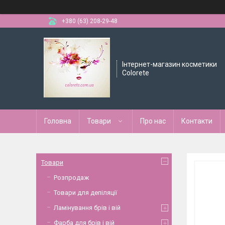
+380 (63) 208-29-48
Інтернет-магазин косметики
Colorete
Головна
Товари
Про нас
Контакти
Товари
Розпродаж
Товари для депіляції
Ламінування брів і вій
Фарба для брів і вій