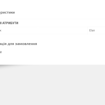
еристики
І АТРИБУТИ
к
Elan
ація для замовлення
 ₴