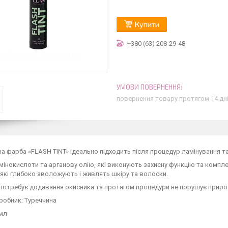
Купити
+380 (63) 208-29-48
повернення товару протягом 14 дн
на фарба «FLASH TINT» ідеально підходить після процедур ламінування та
мінокислоти та арганову олію, які виконують захисну функцію та комплек
 які глибоко зволожують і живлять шкіру та волоски.
потребує додавання окисника та протягом процедури не порушує природ
робник: Туреччина
 мл