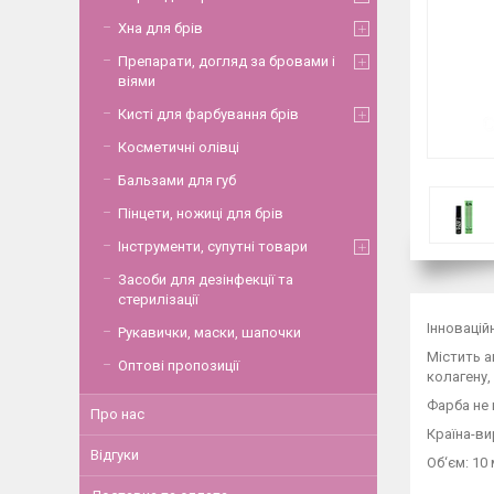
Хна для брів
Препарати, догляд за бровами і
віями
Кисті для фарбування брів
Косметичні олівці
Бальзами для губ
Пінцети, ножиці для брів
Інструменти, супутні товари
Засоби для дезінфекції та
стерилізації
Інновацій
Рукавички, маски, шапочки
Містить а
Оптові пропозиції
колагену,
Фарба не 
Про нас
Країна-ви
Відгуки
Об‘єм: 10