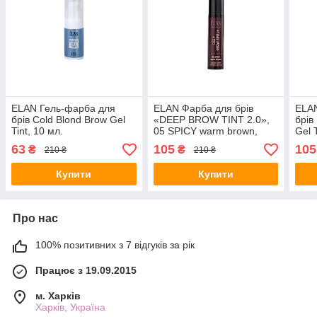
ELAN Гель-фарба для
ELAN Фарба для брів
ELA
брів Cold Blond Brow Gel
«DEEP BROW TINT 2.0»,
брів
Tint, 10 мл.
05 SPICY warm brown,
Gel 
10мл.
63
105
105
₴
₴
210 ₴
210 ₴
Купити
Купити
Про нас
100% позитивних з 7 відгуків за рік
Працює з 19.09.2015
м. Харків
Харків, Україна