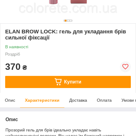
ELAN BROW LOCK: гель для укладання брів
сильної фіксації
В наявності
Роздріб
370
₴
Купити
Опис
Характеристики
Доставка
Оплата
Умови 
Опис
Прозорий гель для брів ідеально укладає навіть
найнеслухняніші волоски. Він надає їм бажаний напрямок і