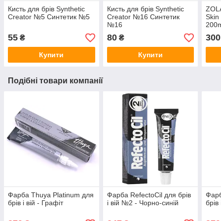
Кисть для брів Synthetic
Кисть для брів Synthetic
ZOL
Creator №5 Синтетик №5
Creator №16 Синтетик
Skin
№16
200m
55
80
300
₴
₴
Купити
Купити
Подібні товари компанії
Фарба Thuya Platinum для
Фарба RefectoCil для брів
Фарб
брів і вій - Графіт
і вій №2 - Чорно-синій
брів