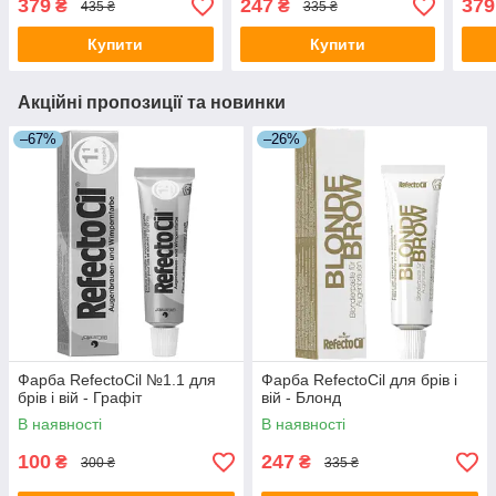
379
247
379
₴
₴
435 ₴
335 ₴
Купити
Купити
Акційні пропозиції та новинки
–67%
–26%
Фарба RefectoCil №1.1 для
Фарба RefectoCil для брів і
брів і вій - Графіт
вій - Блонд
В наявності
В наявності
100
247
₴
₴
300 ₴
335 ₴