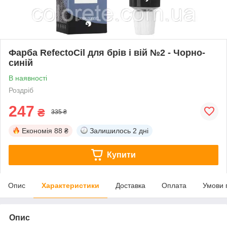
Фарба RefectoCil для брів і вій №2 - Чорно-
синій
В наявності
Роздріб
247
₴
335 ₴
Економія
88 ₴
Залишилось
2 дні
Купити
Опис
Характеристики
Доставка
Оплата
Умови 
Опис