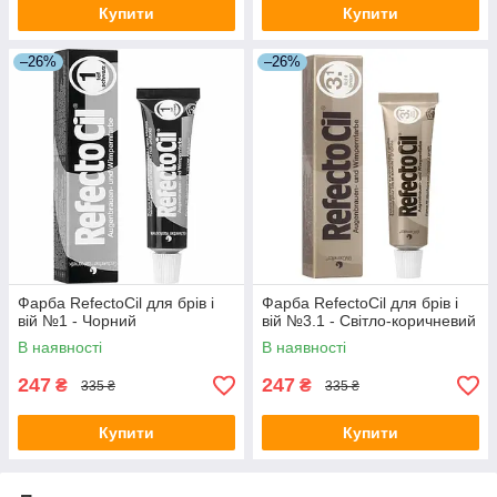
Купити
Купити
–26%
–26%
Фарба RefectoCil для брів і
Фарба RefectoCil для брів і
вій №1 - Чорний
вій №3.1 - Світло-коричневий
В наявності
В наявності
247
247
₴
₴
335 ₴
335 ₴
Купити
Купити