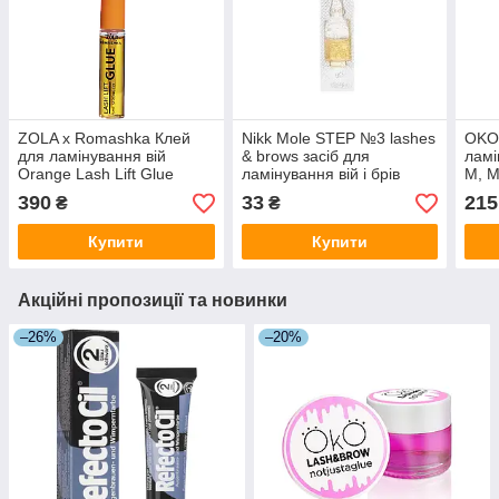
ZOLA x Romashka Клей
Nikk Mole STEP №3 lashes
OKO 
для ламінування вій
& brows засіб для
ламі
Orange Lash Lift Glue
ламінування вій і брів
M, M
Strong Fix 5 мл.
(ампула 2,5мл)
390
33
215
₴
₴
Купити
Купити
Акційні пропозиції та новинки
–26%
–20%