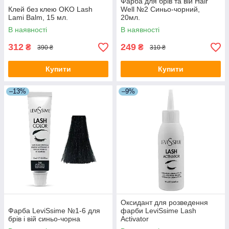
Фарба для брів та вій Hair
Клей без клею OKO Lash
Well №2 Синьо-чорний,
Lami Balm, 15 мл.
20мл.
В наявності
В наявності
312
249
₴
₴
390 ₴
310 ₴
Купити
Купити
–13%
–9%
Оксидант для розведення
Фарба LeviSsime №1-6 для
фарби LeviSsime Lash
брів і вій синьо-чорна
Activator