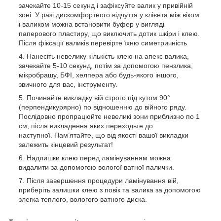
зачекайте 10-15 секунд і зафіксуйте валик у привійній
зоні. У разі дискомфортного відчуття у клієнта між віком
і валиком можна встановити буфер у вигляді
паперового пластиру, що виключить дотик шкіри і клею.
Після фіксації валиків перевірте їхню симетричність
Нанесіть невелику кількість клею на апекс валика,
зачекайте 5-10 секунд, потім за допомогою пензлика,
мікробрашу, БФІ, хелпера або будь-якого іншого,
звичного для вас, інструменту.
Починайте викладку вій строго під кутом 90°
(перпендикурярно) по відношенню до війного ряду.
Послідовно пропрацюйте невеликі зони приблизно по 1
см, після викладення яких переходьте до
наступної. Пам’ятайте, що від якості вашої викладки
залежить кінцевий результат!
Надлишки клею перед ламінуванням можна
видалити за допомогою вологої ватної палички.
Після завершення процедури ламінування вій,
приберіть залишки клею з повік та валика за допомогою
злегка теплого, вологого ватного диска.