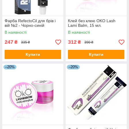
Фарба RefectoCil для брів і
Клей без клею OKO Lash
вій №2 - Чорно-синій
Lami Balm, 15 мл.
В наявності
В наявності
247
312
₴
₴
335 ₴
390 ₴
Купити
Купити
–20%
–20%