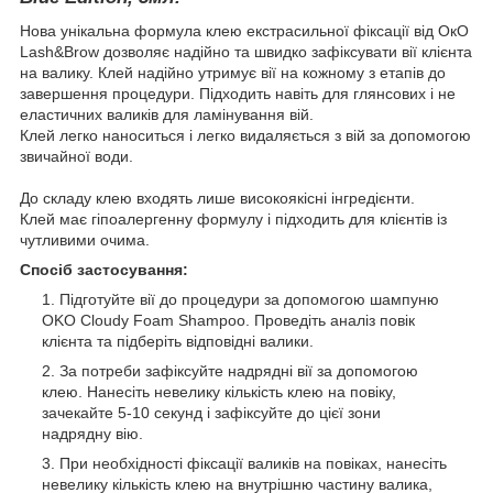
Нова унікальна формула клею екстрасильної фіксації від ОкО
Lash&Brow дозволяє надійно та швидко зафіксувати вії клієнта
на валику. Клей надійно утримує вії на кожному з етапів до
завершення процедури. Підходить навіть для глянсових і не
еластичних валиків для ламінування вій.
Клей легко наноситься і легко видаляється з вій за допомогою
звичайної води.
До складу клею входять лише високоякісні інгредієнти.
Клей має гіпоалергенну формулу і підходить для клієнтів із
чутливими очима.
Спосіб застосування:
Підготуйте вії до процедури за допомогою шампуню
OKO Cloudy Foam Shampoo. Проведіть аналіз повік
клієнта та підберіть відповідні валики.
За потреби зафіксуйте надрядні вії за допомогою
клею. Нанесіть невелику кількість клею на повіку,
зачекайте 5-10 секунд і зафіксуйте до цієї зони
надрядну вію.
При необхідності фіксації валиків на повіках, нанесіть
невелику кількість клею на внутрішню частину валика,