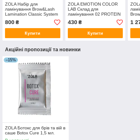
ZOLA Набір для
ZOLA EMOTION COLOR
ZOLA
ламінування Brow&Lash
LAB Склад для
лам
Lamination Classic System
ламінування 02 PROTEIN
Brow
Color Lab
FIXER
Reco
800
430
1 2
₴
₴
Купити
Купити
Акційні пропозиції та новинки
–15%
ZOLA Ботокс для брів та вій в
саше Botox Cure 1,5 мл.