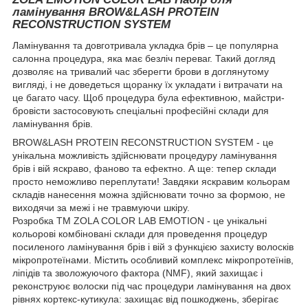
ламінування BROW&LASH PROTEIN
RECONSTRUCTION SYSTEM
Ламінування та довготривала укладка брів – це популярна
салонна процедура, яка має безліч переваг. Такий догляд
дозволяє на тривалий час зберегти брови в доглянутому
вигляді, і не доведеться щоранку їх укладати і витрачати на
це багато часу. Щоб процедура була ефективною, майстри-
бровісти застосовують спеціальні професійні склади для
ламінування брів.
BROW&LASH PROTEIN RECONSTRUCTION SYSTEM - це
унікальна можливість здійснювати процедуру ламінування
брів і вій яскраво, фаново та ефектно. А ще: тепер склади
просто неможливо переплутати! Завдяки яскравим кольорам
складів нанесення можна здійснювати точно за формою, не
виходячи за межі і не травмуючи шкіру.
Розробка ТМ ZOLA COLOR LAB EMOTION - це унікальні
кольорові комбіновані склади для проведення процедур
посиленого ламінування брів і вій з функцією захисту волосків
мікропротеїнами. Містить особливий комплекс мікропротеїнів,
ліпідів та зволожуючого фактора (NMF), який захищає і
реконструює волоски під час процедури ламінування на двох
рівнях кортекс-кутикула: захищає від пошкоджень, зберігає