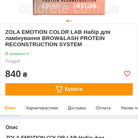
ZOLA EMOTION COLOR LAB Набір для
ламінування BROW&LASH PROTEIN
RECONSTRUCTION SYSTEM
В наявності
Роздріб
840
₴
Купити
Опис
Характеристики
Доставка
Оплата
Умови п
Опис
ZOLA EMOTION COLOR LAB Набір для