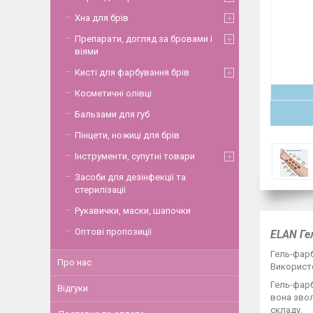
Хна для брів
Препарати, догляд за бровами і
віями
Кисті для фарбування брів
Косметичні олівці
Бальзами для губ
Пінцети, ножиці для брів
Інструменти, супутні товари
Засоби для дезінфекції та
стерилізації
Рукавички, маски, шапочки
Оптові пропозиції
ELAN Гел
Гель-фарб
Про нас
Використ
Гель-фарб
Відгуки
вона звол
складу.