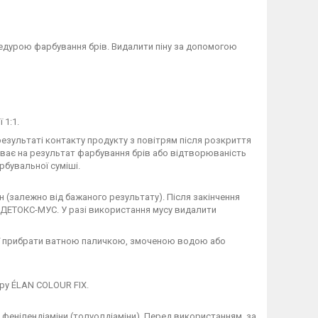
дурою фарбування брів. Видалити піну за допомогою
 1:1.
зультаті контакту продукту з повітрям після розкриття
иває на результат фарбування брів або відтворюваність
рбувальної суміші.
 (залежно від бажаного результату). Після закінчення
 ДЕТОКС-МУС. У разі використання мусу видалити
її прибрати ватною паличкою, змоченою водою або
ру ÉLAN COLOUR FIX.
 фенілендіаміни (толуолдіаміни). Перед використанням, за