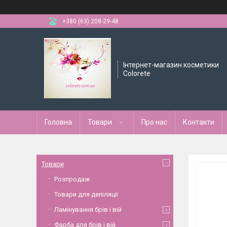
+380 (63) 208-29-48
Інтернет-магазин косметики
Colorete
Головна
Товари
Про нас
Контакти
Товари
Розпродаж
Товари для депіляції
Ламінування брів і вій
Фарба для брів і вій