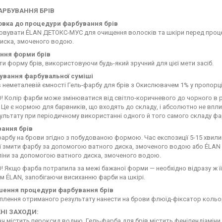
АРБУВАННЯ БРІВ
товка до процедури фарбування брів
овувати ÉLAN ДЕТОКС-МУС для очищення волосків та шкіри перед проце
иска, змоченого водою.
ення форми брів
и форму брів, використовуючи будь-який зручний для цієї мети засіб.
тування фарбувальної суміші
 неметалевій ємності Гель-фарбу для брів з Окислювачем 1% у пропорції
Колір фарби може змінюватися від світло-коричневого до чорного в ре
 Це є нормою для барвників, що входять до складу, і абсолютно не впл
ультату при періодичному використанні одного й того самого складу фа
вання брів
арбу на брови згідно з побудованою формою. Час експозиції 5-15 хвилин
ї змити фарбу за допомогою ватного диска, змоченого водою або ÉLAN
іни за допомогою ватного диска, змоченого водою.
 Якщо фарба потрапила за межі бажаної форми — необхідно відразу ж 
 ÉLAN, запобігаючи висиханню фарби на шкірі.
шення процедури фарбування брів
плення отриманого результату нанести на брови флюїд-фіксатор кольо
НІ ЗАХОДИ:
 містить пероксид водню. Гель-фарба для брів містить фенілендіаміни,