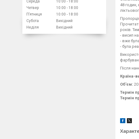
Середа
10:00
18:00
48 годин,
Четвер
10:00
18:00
ліктьовог
Пʼятниця
10:00
18:00
Пропорція
Субота
Вихідний
Прочитати
Неділя
Вихідний
років. Ти
- висип н
- вже бул
- була ре
Використо
фарбуванн
Після нан
Країна-в
Об'єм:
20
Термін п
Термін п
Характ