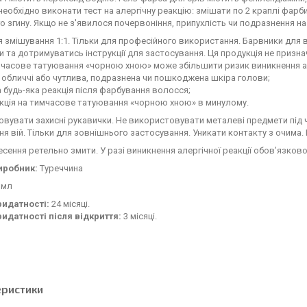
 необхідно виконати тест на алергічну реакцію: змішати по 2 краплі фарб
о згину. Якщо не з'явилося почервоніння, припухлість чи подразнення н
 змішування 1:1. Тільки для професійного використання. Барвники для в
 та дотримуватись інструкції для застосування. Ця продукція не признач
мчасове татуювання «чорною хною» може збільшити ризик виникнення ал
а обличчі або чутлива, подразнена чи пошкоджена шкіра голови;
а будь-яка реакція після фарбування волосся;
акція на тимчасове татуювання «чорною хною» в минулому.
вувати захисні рукавички. Не використовувати металеві предмети під 
я вій. Тільки для зовнішнього застосування. Уникати контакту з очима. 
есення ретельно змити. У разі виникнення алергічної реакції обов’язк
иробник:
Туреччина
 мл
ридатності:
24 місяці.
ридатності після відкриття:
3 місяці.
еристики