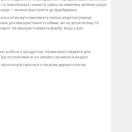
и та окислювача і нанести суміш на невелику ділянку шкіри
а шкірі — можна приступати до фарбування.
олосся можуть викликати сильні алергічні реакції.
ена для використання особами, які не досягли віку 16
ергії. Не використовувати фарбу, якщо у вас:
час роботи з продуктом. Не використовувати для
При потраплянні в очі негайно промити їх водою.
ово проконсультуватися з лікарем-дерматологом.