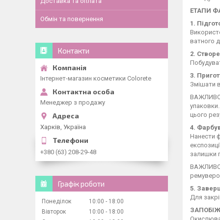
Доставка та оплата
ЕТАПИ Ф
Обмін та повернення
1. Підго
Використ
ватного д
Контакти
2. Створ
Побудуват
3. Приго
Інтернет-магазин косметики Colorete
Змішати в
ВАЖЛИВО! 
Менеджер з продажу
упаковки.
цього рез
Харків, Україна
4. Фарбу
Нанести ф
експозиці
+380 (63) 208-29-48
залишки п
ВАЖЛИВО!
ремувером
Графік роботи
5. Завер
Для закрі
Понеділок
10:00
18:00
ЗАПОБІЖ
Вівторок
10:00
18:00
Окислювач