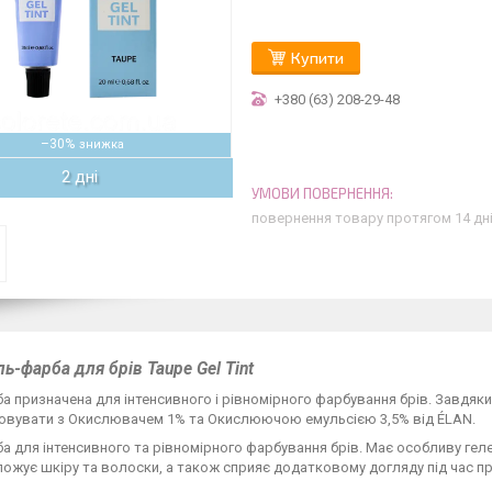
Купити
+380 (63) 208-29-48
–30%
2 дні
повернення товару протягом 14 дн
ь-фарба для брів Taupe Gel Tint
а призначена для інтенсивного і рівномірного фарбування брів. Завдяк
овувати з Окислювачем 1% та Окислюючою емульсією 3,5% від ÉLAN.
а для інтенсивного та рівномірного фарбування брів. Має особливу гел
ожує шкіру та волоски, а також сприяє додатковому догляду під час п