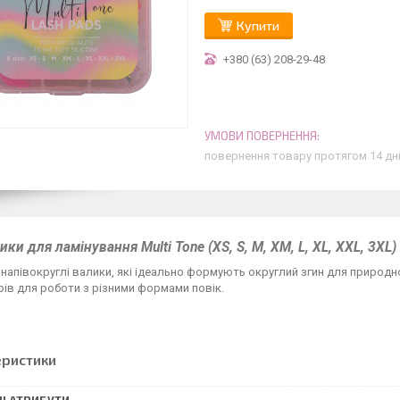
Купити
+380 (63) 208-29-48
повернення товару протягом 14 дн
ики для ламінування Multi Tone (XS, S, M, XM, L, XL, XXL, 3XL)
e напівокруглі валики, які ідеально формують округлий згин для природн
ірів для роботи з різними формами повік.
еристики