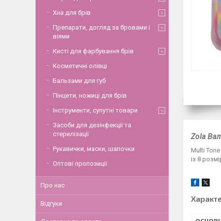
Хна для брів
Препарати, догляд за бровами і
віями
Кисті для фарбування брів
Косметичні олівці
Бальзами для губ
Пінцети, ножиці для брів
Інструменти, супутні товари
Засоби для дезінфекції та
стерилізації
Zola Вал
Рукавички, маски, шапочки
Multi Ton
із 8 розм
Оптові пропозиції
Про нас
Характ
Відгуки