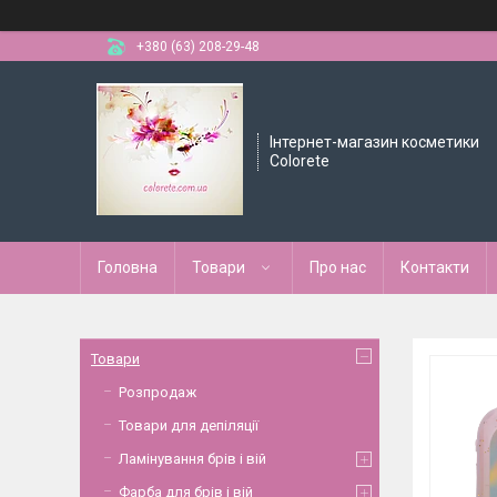
+380 (63) 208-29-48
Інтернет-магазин косметики
Colorete
Головна
Товари
Про нас
Контакти
Товари
Розпродаж
Товари для депіляції
Ламінування брів і вій
Фарба для брів і вій