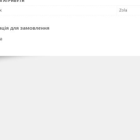
І АТРИБУТИ
к
Zola
ація для замовлення
 ₴