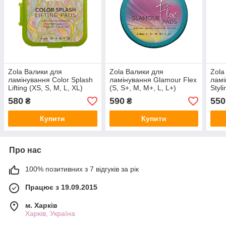
Zola Валики для
Zola Валики для
Zola
ламінування Color Splash
ламінування Glamour Flex
ламі
Lifting (XS, S, M, L, XL)
(S, S+, M, M+, L, L+)
Styl
L, X
580
590
550
₴
₴
Купити
Купити
Про нас
100% позитивних з 7 відгуків за рік
Працює з 19.09.2015
м. Харків
Харків, Україна