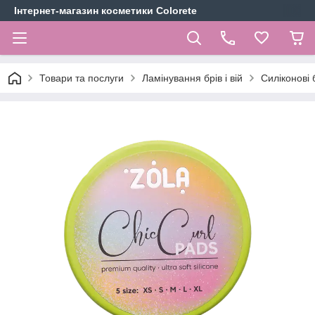
Інтернет-магазин косметики Colorete
Товари та послуги
Ламінування брів і вій
Силіконові б