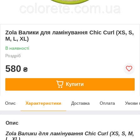
Zola Валики для ламінування Chic Curl (XS, S,
M, L, XL)
В наявності
Роздріб
580
₴
Купити
Опис
Характеристики
Доставка
Оплата
Умови 
Опис
Zola Валики для ламінування Chic Curl (XS, S, M,
L, XL)