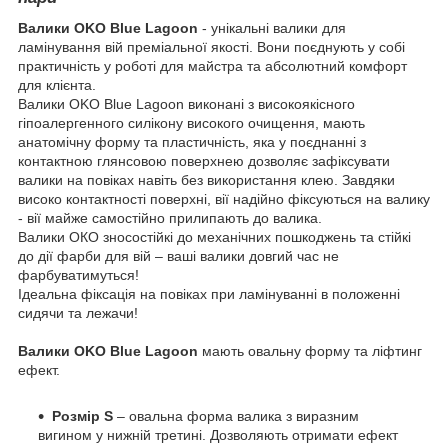
Валики OKO Blue Lagoon
- унікальні валики для
ламінування вій преміальної якості. Вони поєднують у собі
практичність у роботі для майстра та абсолютний комфорт
для клієнта.
Валики OKO Blue Lagoon виконані з високоякісного
гіпоалергенного силікону високого очищення, мають
анатомічну форму та пластичність, яка у поєднанні з
контактною глянсовою поверхнею дозволяє зафіксувати
валики на повіках навіть без використання клею. Завдяки
високо контактності поверхні, вії надійно фіксуються на валику
- вії майже самостійно прилипають до валика.
Валики ОКО зносостійкі до механічних пошкоджень та стійкі
до дії фарби для вій – ваші валики довгий час не
фарбуватимуться!
Ідеальна фіксація на повіках при ламінуванні в положенні
сидячи та лежачи!
Валики OKO Blue Lagoon
мають овальну форму та ліфтинг
ефект.
Розмір S
– овальна форма валика з виразним
вигином у нижній третині. Дозволяють отримати ефект