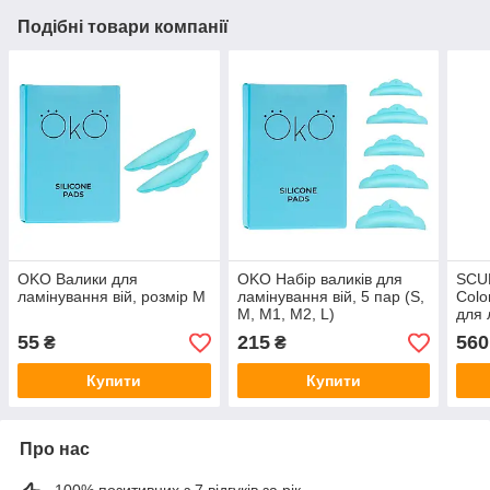
Подібні товари компанії
OKO Валики для
OKO Набір валиків для
SCU
ламінування вій, розмір M
ламінування вій, 5 пар (S,
Colo
M, M1, M2, L)
для 
пар
55
215
560
₴
₴
Купити
Купити
Про нас