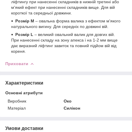
ліфтингу при нанесенні складників в нижній третині або
м'який ефект при нанесенні складників вище. Для вій
короткої та середньої довжини.
Розмір M
– овальна форма валика з ефектом м'якого
натурального вигину. Для середніх по довжині вій.
Розмір L
– великий овальний валик для довгих вій.
При нанесенні складу на зону апекса і на 1-2 мм вище
дає виразний ліфтинг завиток та повний підйом вій від
кореня.
Приховати
Характеристики
Основні атрибути
Виробник
Око
Матеріал
Силікон
Умови доставки