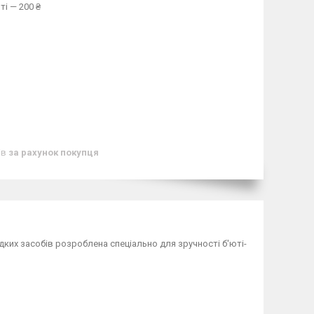
ті — 200 ₴
ів
за рахунок покупця
ких засобів розроблена спеціально для зручності б'юті-