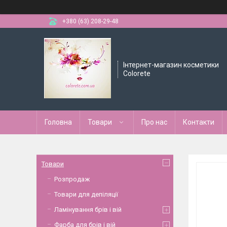
+380 (63) 208-29-48
Інтернет-магазин косметики
Colorete
Головна
Товари
Про нас
Контакти
Товари
Розпродаж
Товари для депіляції
Ламінування брів і вій
Фарба для брів і вій