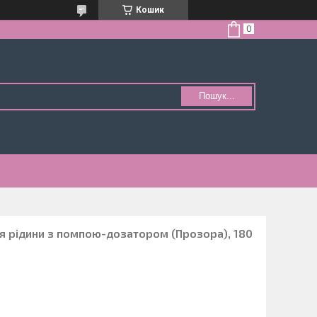
Кошик
Пошук...
ля рідини з помпою-дозатором (Прозора), 180