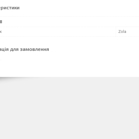
еристики
І
к
Zola
ація для замовлення