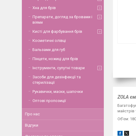
Хна для брів
Препарати, догляд за бровами і
віями
Кисті для фарбування брів
Косметичні олівці
Бальзами для губ
Пінцети, ножиці для брів
Інструменти, супутні товари
Засоби для дезінфекції та
стерилізації
Рукавички, маски, шапочки
ZOLA єм
Оптові пропозиції
Багатофун
майстрів 
Про нас
Об'єм: 180
Відгуки