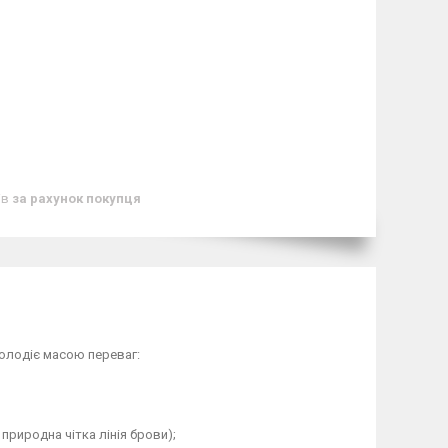
ів
за рахунок покупця
володіє масою переваг:
риродна чітка лінія брови);