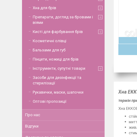
Хна для брів
Препарати, догляд за бровами і
віями
Кисті для фарбування брів
Косметичні олівці
Бальзами для губ
Пінцети, ножиці для брів
Інструменти, супутні товари
Засоби для дезінфекції та
стерилізації
Хна EKK
Рукавички, маски, шапочки
термін при
Оптові пропозиції
Хна EKKOB
Про нас
стій
митт
Відгуки
жив
стим