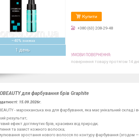
Купити
+380 (63) 208-29-48
–40%
1 день
повернення товару протягом 14 дн
OBEAUTY для фарбування брів Graphite
датності: 15.09.2026г.
EAUTY - марокканська хна для фарбування, яка має унікальний склад і 
кий результат;
євий ефект доглянутих брів, красивих від природи;
лення та захист кожного волоска;
улювання зростання нового волосся по контуру фарбування (згодом — п