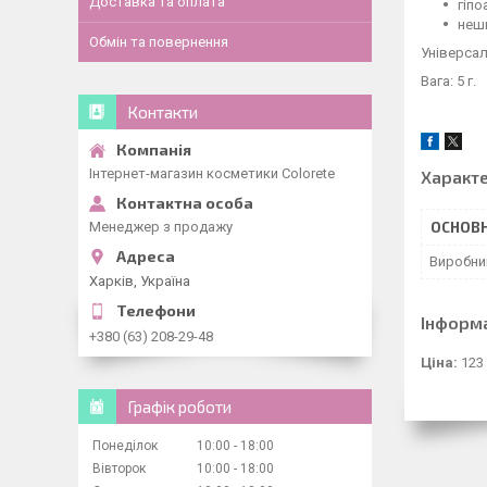
Доставка та оплата
гіпо
нешк
Обмін та повернення
Універсал
Вага: 5 г.
Контакти
Інтернет-магазин косметики Colorete
Характ
ОСНОВН
Менеджер з продажу
Виробни
Харків, Україна
Інформ
+380 (63) 208-29-48
Ціна:
123
Графік роботи
Понеділок
10:00
18:00
Вівторок
10:00
18:00