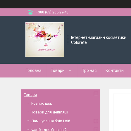
+380 (63) 208-29-48
Інтернет-магазин косметики
Colorete
Головна
Товари
Про нас
Контакти
Товари
Розпродаж
Товари для депіляції
Ламінування брів і вій
Фарба для брів і вій