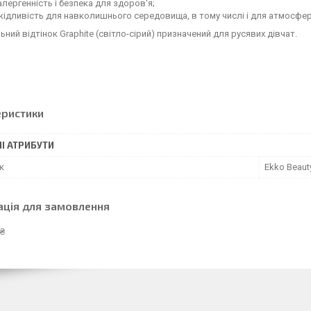
алергенність і безпека для здоров'я;
ідливість для навколишнього середовища, в тому числі і для атмосфер
ьний відтінок Graphite (світло-сірий) призначений для русявих дівчат.
еристики
І АТРИБУТИ
к
Ekko Beaut
ація для замовлення
 ₴