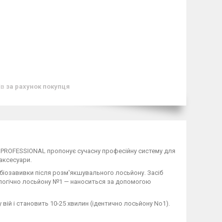
ів
за рахунок покупця
I PROFESSIONAL пропонує сучасну професійну систему для
 аксесуари.
біозавивки після розм'якшувального лосьйону. Засіб
логічно лосьйону №1 — наноситься за допомогою
вій і становить 10-25 хвилин (ідентично лосьйону No1).