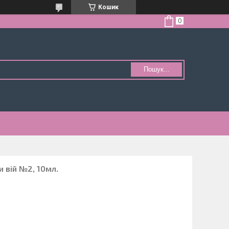
Кошик
Пошук...
и вій №2, 10мл.