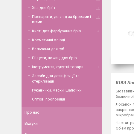
Хна для брів
Препарати, догляд за бровами і
віями
Кисті для фарбування брів
Косметичні олівці
Бальзами для губ
Пінцети, ножиці для брів
Інструменти, супутні товари
Засоби для дезінфекції та
стерилізації
KODI Ло
Рукавички, маски, шапочки
Біозавивк
безпечної
Оптові пропозиції
Лосьйон №
закріплю
Про нас
мікробраш
Час витри
Відгуки
Об'єм про