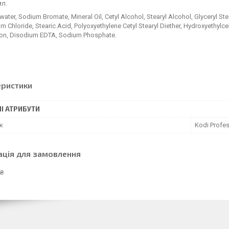
мл.
water, Sodium Bromate, Mineral Oil, Cetyl Alcohol, Stearyl Alcohol, Glyceryl St
m Chloride, Stearic Acid, Polyoxyethylene Cetyl Stearyl Diether, Hydroxyethylc
Iron, Disodium EDTA, Sodium Phosphate.
еристики
І АТРИБУТИ
к
Kodi Profes
ація для замовлення
 ₴