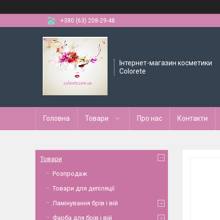
+380 (63) 208-29-48
Інтернет-магазин косметики
Colorete
Головна
Товари
Про нас
Контакти
Товари
Розпродаж
Товари для депіляції
Ламінування брів і вій
Фарба для брів і вій