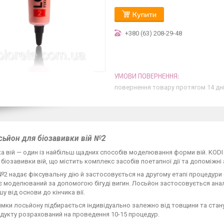
Купити
+380 (63) 208-29-48
повернення товару протягом 14 дн
сьйон для біозавивки вій №2
а вій — один із найбільш щадних способів моделювання форми вій. KOD
 біозавивки вій, що містить комплекс засобів поетапної дії та допоміжні
2 надає фіксувальну дію й застосовується на другому етапі процедури 
є моделюваний за допомогою бігуді вигин. Лосьйон застосовується ана
у від основи до кінчика вії.
мки лосьйону підбирається індивідуально залежно від товщини та стану 
дукту розрахований на проведення 10-15 процедур.