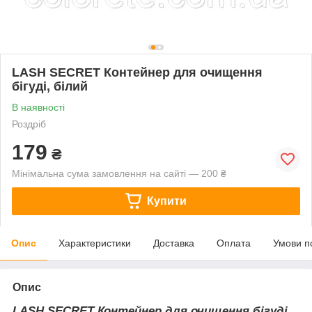
LASH SECRET Контейнер для очищення
бігуді, білий
В наявності
Роздріб
179
₴
Мінімальна сума замовлення на сайті — 200 ₴
Купити
Опис
Характеристики
Доставка
Оплата
Умови п
Опис
LASH SECRET Контейнер для очищення бігуді