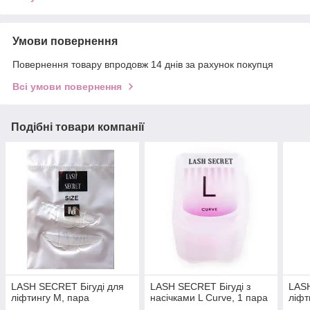
Умови повернення
Повернення товару впродовж 14 днів за рахунок покупця
Всі умови повернення
Подібні товари компанії
LASH SECRET Бігуді для
LASH SECRET Бігуді з
LASH
ліфтингу M, пара
насічками L Curve, 1 пара
ліфт