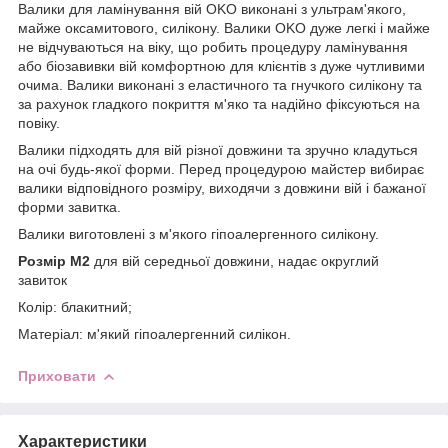
Валики для ламінування вій OKO виконані з ультрам'якого,
майже оксамитового, силікону. Валики OKO дуже легкі і майже
не відчуваються на віку, що робить процедуру ламінування
або біозавивки вій комфортною для клієнтів з дуже чутливими
очима. Валики виконані з еластичного та гнучкого силікону та
за рахунок гладкого покриття м'яко та надійно фіксуються на
повіку.
Валики підходять для вій різної довжини та зручно кладуться
на очі будь-якої форми. Перед процедурою майстер вибирає
валики відповідного розміру, виходячи з довжини вій і бажаної
форми завитка.
Валики виготовлені з м'якого гіпоалергенного силікону.
Розмір M2
для вій середньої довжини, надає округлий
завиток
Колір: блакитний;
Матеріал: м'який гіпоалергенний силікон.
Приховати
Характеристики