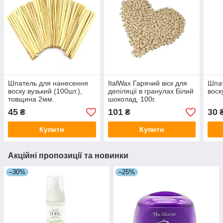
Шпатель для нанесення
ItalWax Гарячий віск для
Шпат
воску вузький (100шт.),
депіляції в гранулах Білий
воск
товщина 2мм.
шоколад, 100г.
45
101
30
₴
₴
Купити
Купити
Акційні пропозиції та новинки
–30%
–25%