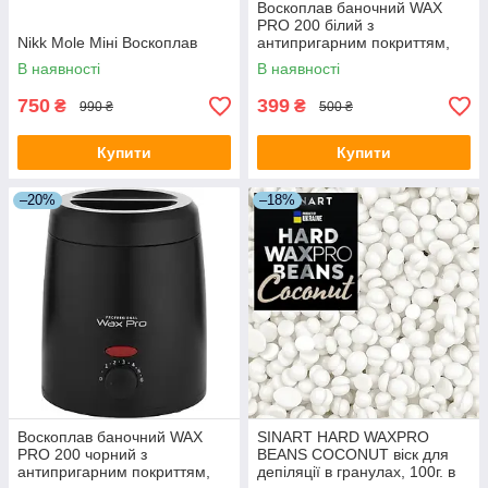
Воскоплав баночний WAX
PRO 200 білий з
Nikk Mole Міні Воскоплав
антипригарним покриттям,
200 мл.
В наявності
В наявності
750
399
₴
₴
990 ₴
500 ₴
Купити
Купити
–20%
–18%
Воскоплав баночний WAX
SINART HARD WAXPRO
PRO 200 чорний з
BEANS COCONUT віск для
антипригарним покриттям,
депіляції в гранулах, 100г. в