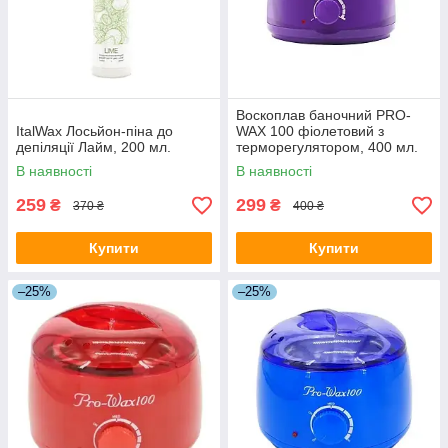
Воскоплав баночний PRO-
ItalWax Лосьйон-піна до
WAX 100 фіолетовий з
депіляції Лайм, 200 мл.
терморегулятором, 400 мл.
В наявності
В наявності
259
299
₴
₴
370 ₴
400 ₴
Купити
Купити
–25%
–25%