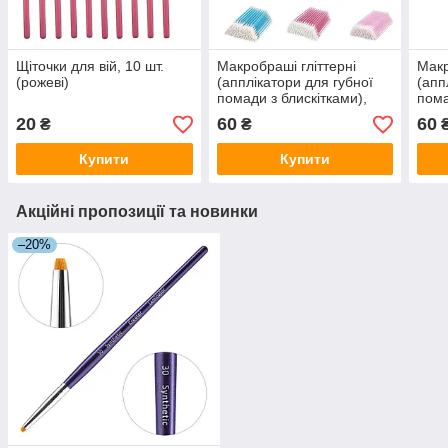
Щіточки для вій, 10 шт.
Макробраші гліттерні
Макр
(рожеві)
(апплікатори для губної
(апп
помади з блискітками),
пома
50шт.
50шт
20
60
60
₴
₴
Купити
Купити
Акційні пропозиції та новинки
–20%